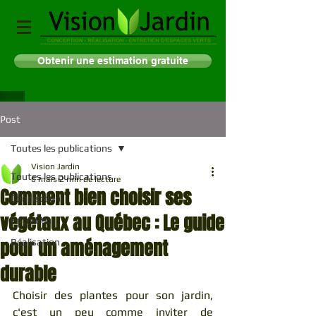
Obtenir une estimation gratuite
Post
Toutes les publications
Vision Jardin
Toutes les publications
6 mars
2 min de lecture
Comment bien choisir ses
Conception
végétaux au Québec : Le guide
Entretien
pour un aménagement
Réalisation
durable
Choisir des plantes pour son jardin, 
c'est un peu comme inviter de 